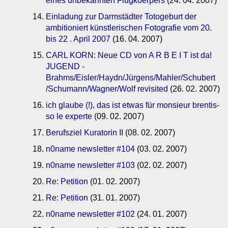
eines unbekannten Flugkoerpers
(24. 04. 2007)
Einladung zur Darmstädter Totogeburt der
ambitioniert künstlerischen Fotografie vom 20.
bis 22 . April 2007
(16. 04. 2007)
CARL KORN: Neue CD von A R B E I T ist da!
JUGEND -
Brahms/Eisler/Haydn/Jürgens/Mahler/Schubert
/Schumann/Wagner/Wolf revisited
(26. 02. 2007)
ich glaube (!), das ist etwas für monsieur brentis-
so le experte
(09. 02. 2007)
Berufsziel Kuratorin II
(08. 02. 2007)
n0name newsletter #104
(03. 02. 2007)
n0name newsletter #103
(02. 02. 2007)
Re: Petition
(01. 02. 2007)
Re: Petition
(31. 01. 2007)
n0name newsletter #102
(24. 01. 2007)