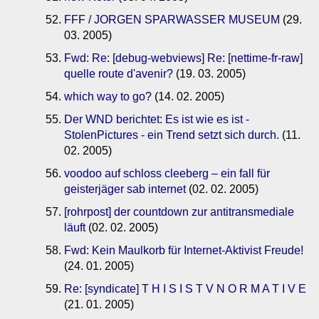
FFF / JORGEN SPARWASSER MUSEUM
(29.
03. 2005)
Fwd: Re: [debug-webviews] Re: [nettime-fr-raw]
quelle route d'avenir?
(19. 03. 2005)
which way to go?
(14. 02. 2005)
Der WND berichtet: Es ist wie es ist -
StolenPictures - ein Trend setzt sich durch.
(11.
02. 2005)
voodoo auf schloss cleeberg – ein fall für
geisterjäger sab internet
(02. 02. 2005)
[rohrpost] der countdown zur antitransmediale
läuft
(02. 02. 2005)
Fwd: Kein Maulkorb für Internet-Aktivist Freude!
(24. 01. 2005)
Re: [syndicate] T H I S I S T V N O R M A T I V E
(21. 01. 2005)