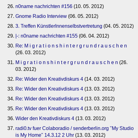
n0name nachrichten #156
(10. 05. 2012)
Gnome Radio Interview
(06. 05. 2012)
3. Treffen KünstlerInnenselbstvertretung
(04. 05. 2012)
|-: n0name nachrichten #155
(06. 04. 2012)
Re: M i g r a t i o n s h i n t e r g r u n d r a u s c h e n
(26. 03. 2012)
M i g r a t i o n s h i n t e r g r u n d r a u s c h e n
(26.
03. 2012)
Re: Wider den Kreativdiskurs 4
(14. 03. 2012)
Re: Wider den Kreativdiskurs 4
(13. 03. 2012)
Re: Wider den Kreativdiskurs 4
(13. 03. 2012)
Re: Wider den Kreativdiskurs 4
(13. 03. 2012)
Wider den Kreativdiskurs 4
(13. 03. 2012)
radi0.tv fuer Colaboradio / senderberlin.org "My Studio
is My Home" 14.3.12 2 Uhr
(13. 03. 2012)