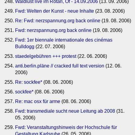
Waldlust live im Rotari, Of - 14.09.2006
(13. 09. 2006)
Fwd: Welten der Kunst - neue Inhalte
(23. 08. 2006)
Re: Fwd: nerzspannung.org back online
(19. 08. 2006)
Fwd: nerzspannung.org back online
(19. 08. 2006)
Fwd: 1er biennale internationale des cinémas
Bulldogg
(22. 07. 2006)
staedelgebühren +++ protest
(22. 06. 2006)
anti.berlin.pläne // cracked full text version
(12. 06.
2006)
Re: sockfee*
(08. 06. 2006)
sockfee*
(08. 06. 2006)
Re: mac osx für arme
(08. 06. 2006)
Fwd: transmediale sucht neue Leitung ab 2008
(31.
05. 2006)
Fwd: Veranstaltungshinweis der Hochschule für
Gestaltung Karlsruhe
(26. 05. 2006)