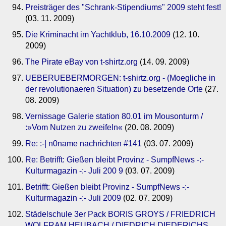
Preisträger des "Schrank-Stipendiums" 2009 steht fest!
(03. 11. 2009)
Die Kriminacht im Yachtklub, 16.10.2009
(12. 10.
2009)
The Pirate eBay von t-shirtz.org
(14. 09. 2009)
UEBERUEBERMORGEN: t-shirtz.org - (Moegliche in
der revolutionaeren Situation) zu besetzende Orte
(27.
08. 2009)
Vernissage Galerie station 80.01 im Mousonturm /
:»Vom Nutzen zu zweifeln«
(20. 08. 2009)
Re: :-| n0name nachrichten #141
(03. 07. 2009)
Re: Betrifft: Gießen bleibt Provinz - SumpfNews -:-
Kulturmagazin -:- Juli 200 9
(03. 07. 2009)
Betrifft: Gießen bleibt Provinz - SumpfNews -:-
Kulturmagazin -:- Juli 2009
(02. 07. 2009)
Städelschule 3er Pack BORIS GROYS / FRIEDRICH
WOLFRAM HEUBACH / DIEDRICH DIEDERICHS