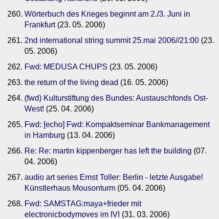
Wörterbuch des Krieges beginnt am 2./3. Juni in
Frankfurt
(23. 05. 2006)
2nd international string summit 25.mai 2006//21:00
(23.
05. 2006)
Fwd: MEDUSA CHUPS
(23. 05. 2006)
the return of the living dead
(16. 05. 2006)
(fwd) Kulturstiftung des Bundes: Austauschfonds Ost-
West!
(25. 04. 2006)
Fwd: [echo] Fwd: Kompaktseminar Bankmanagement
in Hamburg
(13. 04. 2006)
Re: Re: martin kippenberger has left the building
(07.
04. 2006)
audio art series Ernst Toller: Berlin - letzte Ausgabe!
Künstlerhaus Mousonturm
(05. 04. 2006)
Fwd: SAMSTAG:maya+frieder mit
electronicbodymoves im IVI
(31. 03. 2006)