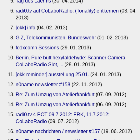
Tag des Laerms
(30. 04. 2014)
radi0.tv auf CoLaboRadio: (Tonality) entkernen
(03. 04.
2013)
[okk] info
(04. 02. 2013)
GIZ, Telekommunisten, Bundeswehr
(01. 02. 2013)
fo1xcomn Sessions
(29. 01. 2013)
Berlin. Pure butt hexylaldehyde: Scanner Camera,
CoLaboRadio Slot, ...
(28. 01. 2013)
[okk-reminder] ausstellung 25.01.
(24. 01. 2013)
n0name newsletter #158
(22. 11. 2012)
Re: Zum Umzug von Atelierfrankfurt
(07. 09. 2012)
Re: Zum Umzug von Atelierfrankfurt
(06. 09. 2012)
radi0.tv 4 POT 09.7.2012: FRK, 11.7.2012:
CoLaboRadio
(09. 07. 2012)
n0name nachrichten / newsletter #157
(19. 06. 2012)