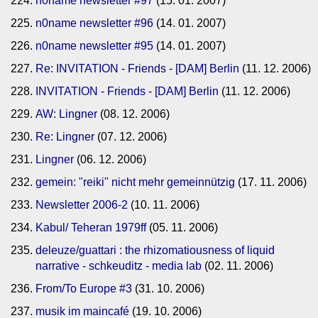
n0name newsletter #97
(15. 01. 2007)
n0name newsletter #96
(14. 01. 2007)
n0name newsletter #95
(14. 01. 2007)
Re: INVITATION - Friends - [DAM] Berlin
(11. 12. 2006)
INVITATION - Friends - [DAM] Berlin
(11. 12. 2006)
AW: Lingner
(08. 12. 2006)
Re: Lingner
(07. 12. 2006)
Lingner
(06. 12. 2006)
gemein: "reiki" nicht mehr gemeinnützig
(17. 11. 2006)
Newsletter 2006-2
(10. 11. 2006)
Kabul/ Teheran 1979ff
(05. 11. 2006)
deleuze/guattari : the rhizomatiousness of liquid
narrative - schkeuditz - media lab
(02. 11. 2006)
From/To Europe #3
(31. 10. 2006)
musik im maincafé
(19. 10. 2006)