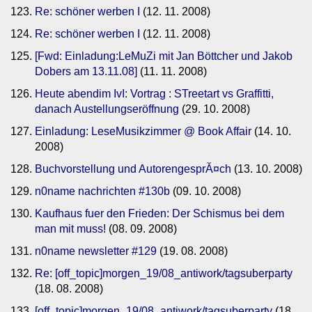
Re: schöner werben I
(12. 11. 2008)
Re: schöner werben I
(12. 11. 2008)
[Fwd: Einladung:LeMuZi mit Jan Böttcher und Jakob
Dobers am 13.11.08]
(11. 11. 2008)
Heute abendim IvI: Vortrag : STreetart vs Graffitti,
danach Austellungseröffnung
(29. 10. 2008)
Einladung: LeseMusikzimmer @ Book Affair
(14. 10.
2008)
Buchvorstellung und AutorengesprĂ¤ch
(13. 10. 2008)
n0name nachrichten #130b
(09. 10. 2008)
Kaufhaus fuer den Frieden: Der Schismus bei dem
man mit muss!
(08. 09. 2008)
n0name newsletter #129
(19. 08. 2008)
Re: [off_topic]morgen_19/08_antiwork/tagsuberparty
(18. 08. 2008)
[off_topic]morgen_19/08_antiwork/tagsuberparty
(18.