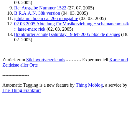
09. 2005)
Re: Ausgabe Nummer 1522
(27. 07. 2005)
B.R.A.A.N. 38k version
(04. 03. 2005)
jubiläum: braan ca. 266 mopsjahre
(03. 03. 2005)
02.03.2005 Abteilung für Musikerziehung :: schamanenmusik
:: lasse-marc riek
(02. 03. 2005)
[frankfurter schule] saturday 19 feb 2005 bloc de disques
(18.
02. 2005)
Zurück zum
Stichwortverzeichnis
- - - - - - Experimentell
Karte und
Zeitleiste aller Orte
------------------
Automatic Tagging is a new feature by
Thing Moblog
, a service by
The Thing Frankfurt