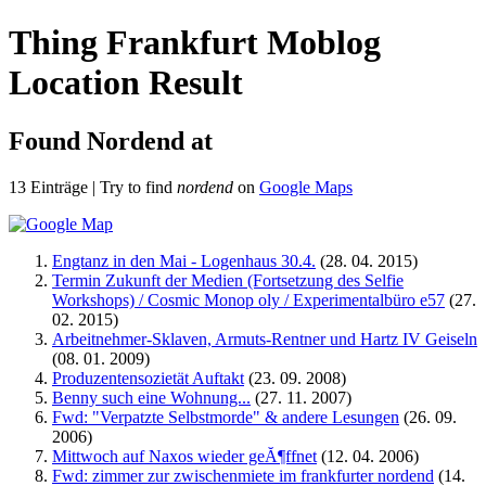
Thing Frankfurt Moblog
Location Result
Found
Nordend
at
13 Einträge | Try to find
nordend
on
Google Maps
Engtanz in den Mai - Logenhaus 30.4.
(28. 04. 2015)
Termin Zukunft der Medien (Fortsetzung des Selfie
Workshops) / Cosmic Monop oly / Experimentalbüro e57
(27.
02. 2015)
Arbeitnehmer-Sklaven, Armuts-Rentner und Hartz IV Geiseln
(08. 01. 2009)
Produzentensozietät Auftakt
(23. 09. 2008)
Benny such eine Wohnung...
(27. 11. 2007)
Fwd: "Verpatzte Selbstmorde" & andere Lesungen
(26. 09.
2006)
Mittwoch auf Naxos wieder geĂ¶ffnet
(12. 04. 2006)
Fwd: zimmer zur zwischenmiete im frankfurter nordend
(14.