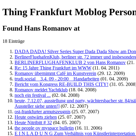
Thing Frankfurt Moblog Person
Found
Hans Romanov
at
18 Einträge
DADA DADA! Silver Series Super Dada Dada Show am D
BerlinerFlughafenKlub, berliner str. 72 immer und insbesonder
BERLINERFLUGHAFENKLUB 2 von Hans Romanov
(21. 
Re: 15 Jahre Thing Frankfurt im WWW
(11. 04. 2011)
Romanov übernimmt Café im Kunstverein
(29. 12. 2009)
trudi.sozial _ 3.4. 09 - 20:00 _ Handarbeiten
(01. 04. 2009)
Bericht vom Kongress RE-BUILD THIS CITY!
(31. 05. 2008
Romanov meldet Yachtklub
(18. 04. 2008)
noch ein festival ...
(02. 04. 2008)
heute, 7.12.07, ausstellung und party, wächtersbacher str. 84/
Aussteller siehe unten!]
(07. 12. 2007)
ost-frankfurter armutszeugnis
(25. 07. 2007)
Heute ostwärts ziehen
(25. 07. 2007)
Heute Nitribitt # 32
(04. 05. 2007)
the people ov myspace bulletin
(16. 11. 2006)
E I N L A D U N G Zum Verhältnis von Künstlerinterpretation 