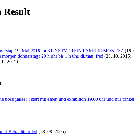
 Result
onnerstag 19. Mai 2016 im KUNSTVEREIN FAMILIE MONTEZ
(18. 
e morgen donnerstags 20 h uhr bis 1 h uhr. dj.man_fred
(28. 10. 2015)
10. 2015)
)
nähe borsigallee!!! start mit essen und exhibition 19.00 uhr und nur 
und Betrachterurteil
(28. 08. 2005)